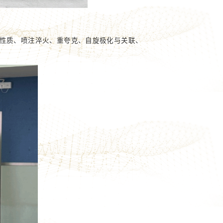
运性质、喷注淬火、重夸克、自旋极化与关联、