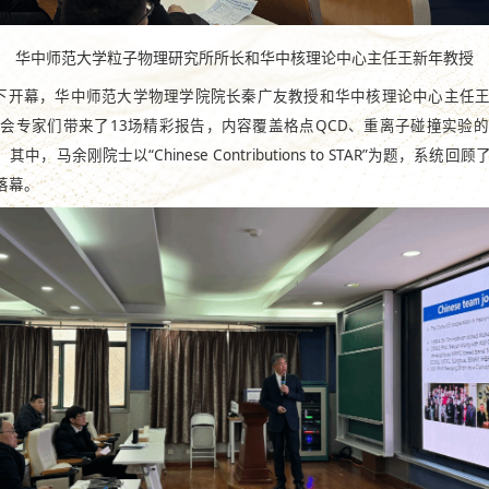
华中师范大学粒子物理研究所所长和华中核理论中心主任王新年教授
持下开幕，华中师范大学物理学院院长秦广友教授和华中核理论中心主任
会专家们带来了13场精彩报告，内容覆盖格点QCD、重离子碰撞实验
马余刚院士以“Chinese Contributions to STAR”为题，
落幕。