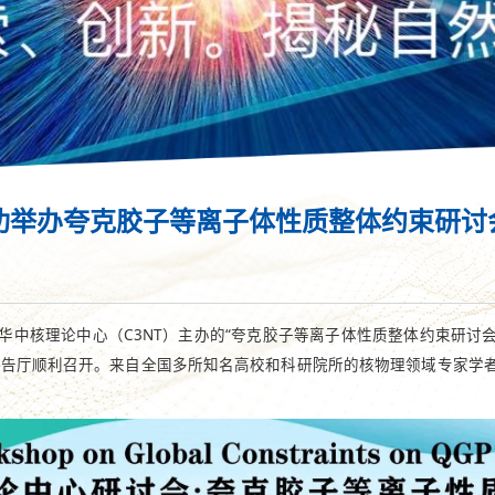
)成功举办夸克胶子等离子体性质整体约束研讨
理论中心（C3NT）主办的“夸克胶子等离子体性质整体约束研讨会”（C3NT Works
9号楼409报告厅顺利召开。来自全国多所知名高校和科研院所的核物理领域专