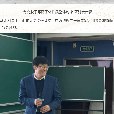
“夸克胶子等离子体性质整体约束”研讨会合影
马余刚院士、山东大学梁作堂院士在内的近三十位专家，围绕QGP输
，气氛热烈。