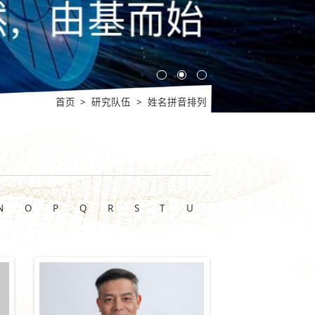
首页
>
研究队伍
>
姓名拼音排列
N
O
P
Q
R
S
T
U