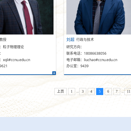
刘超
教授
行政与技术
：粒子物理理论
研究方向：
：
联系电话：18086638056
qli#ccnu.edu.cn
电子邮箱：liuchao#ccnu.edu.cn
621
办公室：9439
...
...
上页
1
3
4
5
6
7
11