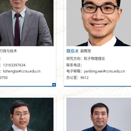
魏焰冰
行政与技术
副教授
：
研究方向：粒子物理理论
13163397634
联系电话：
shengtai#ccnu.edu.cn
电子邮箱：yanbing.wei#ccnu.edu.cn
750
办公室：9612