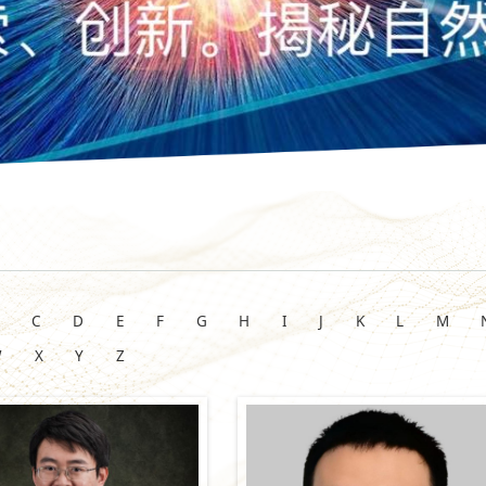
C
D
E
F
G
H
I
J
K
L
M
W
X
Y
Z